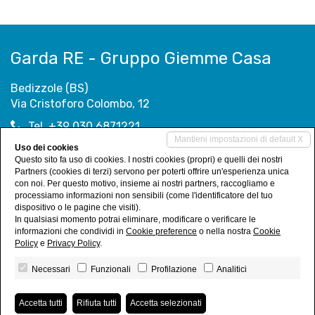
Garda RE - Gruppo Giemme Casa
Bedizzole (BS)
Via Cristoforo Colombo, 12
Tel. +39 030 6871221
Mantieni impostazioni di default X
info@gardare.it
Uso dei cookies
info@giemmecasa.com
Questo sito fa uso di cookies. I nostri cookies (propri) e quelli dei nostri
Partners (cookies di terzi) servono per poterti offrire un'esperienza unica
con noi. Per questo motivo, insieme ai nostri partners, raccogliamo e
processiamo informazioni non sensibili (come l'identificatore del tuo
Social Networks
dispositivo o le pagine che visiti).
In qualsiasi momento potrai eliminare, modificare o verificare le
informazioni che condividi in
Cookie preference
o nella nostra
Cookie
Policy
e
Privacy Policy
.
Necessari
Funzionali
Profilazione
Analitici
Giemme Casa s.a.s. di Messina Francesco & Gazzurelli Giovanni
• C.F. e
P.IVA 03514120983
Accetta tutti
Rifiuta tutti
Accetta selezionati
Privacy Policy
•
Revoca consensi
• Powered by
Miogest.com