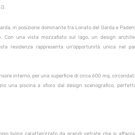
da
Garda, in posizione dominante tra Lonato del Garda e Paden
so. Con una vista mozzafiato sul lago, un design archite
uesta residenza rappresenta un'opportunità unica nel p
ascensore interno, per una superficie di circa 600 mq, circonda
zio una piscina a sfioro dal design scenografico, perfet
pio living caratterizzato da grandi vetrate che si affacci