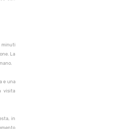
i minuti
ione. La
 mano.
ia e una
 visita
esta, in
lemento