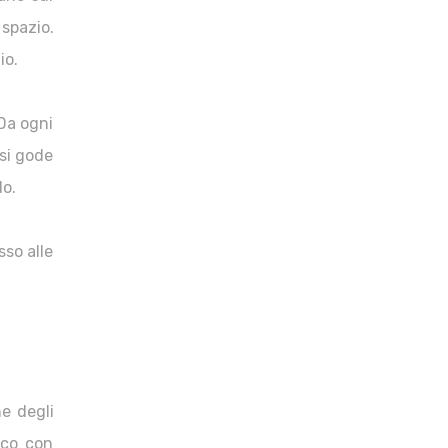
spazio.
io.
 Da ogni
 si gode
do.
sso alle
e degli
aico con