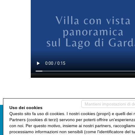
Mantieni impostazioni di d
Uso dei cookies
Questo sito fa uso di cookies. I nostri cookies (propri) e quelli dei 
Garda RE - Gruppo Giemme Ca
Partners (cookies di terzi) servono per poterti offrire un'esperienz
con noi. Per questo motivo, insieme ai nostri partners, raccogliam
processiamo informazioni non sensibili (come l'identificatore del t
Bedizzole (BS)