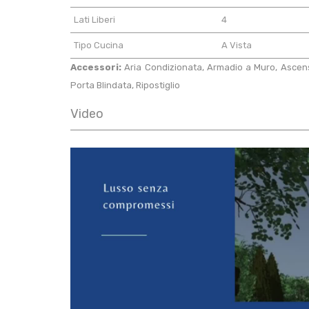
Lati Liberi
4
Tipo Cucina
A Vista
Accessori:
Aria Condizionata, Armadio a Muro, Ascenso
Porta Blindata, Ripostiglio
Video