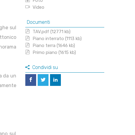
Foto
Video
Documenti
ghe sul
TAV.pdf (12771 kb)
ttonico
Piano interrato (1113 kb)
Piano terra (1646 kb)
anorama
Primo piano (1615 kb)
Condividi su
ta da un
tamente
ano sul