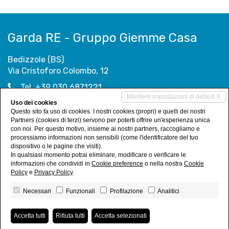
Garda RE - Gruppo Giemme Casa
Bedizzole (BS)
Via Cristoforo Colombo, 12
Tel. +39 030 6871221
Mantieni impostazioni di default X
info@gardare.it
Uso dei cookies
info@giemmecasa.com
Questo sito fa uso di cookies. I nostri cookies (propri) e quelli dei nostri
Partners (cookies di terzi) servono per poterti offrire un'esperienza unica
con noi. Per questo motivo, insieme ai nostri partners, raccogliamo e
processiamo informazioni non sensibili (come l'identificatore del tuo
Social Networks
dispositivo o le pagine che visiti).
In qualsiasi momento potrai eliminare, modificare o verificare le
informazioni che condividi in
Cookie preference
o nella nostra
Cookie
Policy
e
Privacy Policy
.
Necessari
Funzionali
Profilazione
Analitici
Giemme Casa s.a.s. di Messina Francesco & Gazzurelli Giovanni
• C.F. e
P.IVA 03514120983
Accetta tutti
Rifiuta tutti
Accetta selezionati
Privacy Policy
•
Revoca consensi
• Powered by
Miogest.com